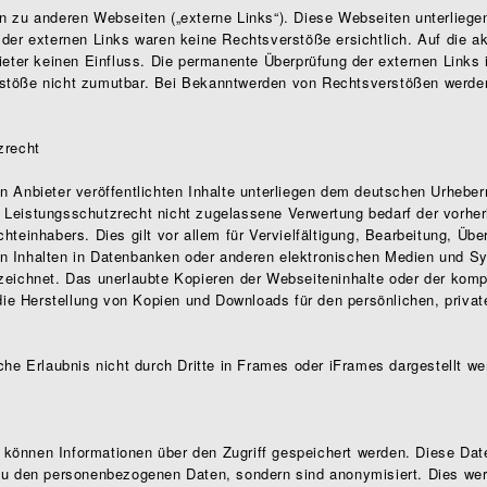
n zu anderen Webseiten („externe Links“). Diese Webseiten unterliegen
 der externen Links waren keine Rechtsverstöße ersichtlich. Auf die ak
bieter keinen Einfluss. Die permanente Überprüfung der externen Links 
stöße nicht zumutbar. Bei Bekanntwerden von Rechtsverstößen werden
zrecht
n Anbieter veröffentlichten Inhalte unterliegen dem deutschen Urheber
 Leistungsschutzrecht nicht zugelassene Verwertung bedarf der vorher
hteinhabers. Dies gilt vor allem für Vervielfältigung, Bearbeitung, Üb
n Inhalten in Datenbanken oder anderen elektronischen Medien und Sy
zeichnet. Das unerlaubte Kopieren der Webseiteninhalte oder der kompl
h die Herstellung von Kopien und Downloads für den persönlichen, priva
che Erlaubnis nicht durch Dritte in Frames oder iFrames dargestellt we
können Informationen über den Zugriff gespeichert werden. Diese Dat
 zu den personenbezogenen Daten, sondern sind anonymisiert. Dies wer